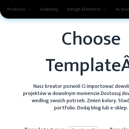
Products
Szablony
Design Elements
Ai Stu
Choose
Template
Nasz kreator pozwoli Ci importować dowol
projektów w dowolnym momencie.
Dostosuj do
według swoich potrzeb. Zmień kolory. Stw
portfolio. Dodaj blog lub e-sklep.