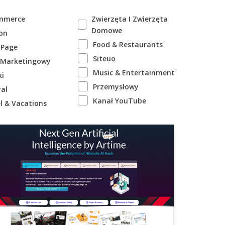
mmerce
Zwierzęta I Zwierzęta
Domowe
on
Food & Restaurants
 Page
Siteuo
k Marketingowy
Music & Entertainment
ki
Przemysłowy
al
Kanał YouTube
l & Vacations