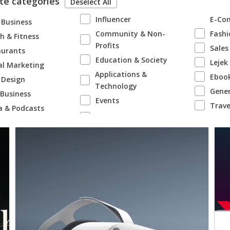
te categories
Deselect All
Influencer
E-Co
 Business
Community & Non-
Fashi
h & Fitness
Profits
Sales
aurants
Education & Society
Leje
al Marketing
Applications &
Eboo
 Design
Technology
Gener
 Business
Events
Trave
a & Podcasts