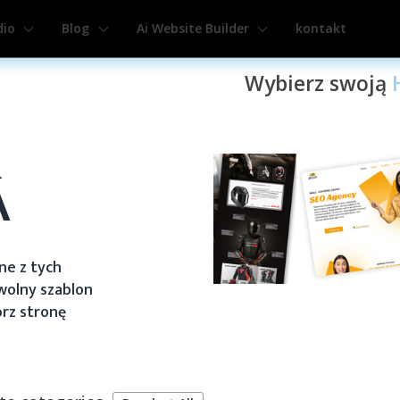
dio
Blog
Ai Website Builder
kontakt
H
D
Wybierz swoją
Â
ne z tych
wolny szablon
órz stronę