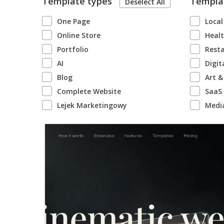
Template types
Templa
Deselect All
One Page
Local
Online Store
Healt
Portfolio
Rest
AI
Digit
Blog
Art &
Complete Website
SaaS
Lejek Marketingowy
Medi