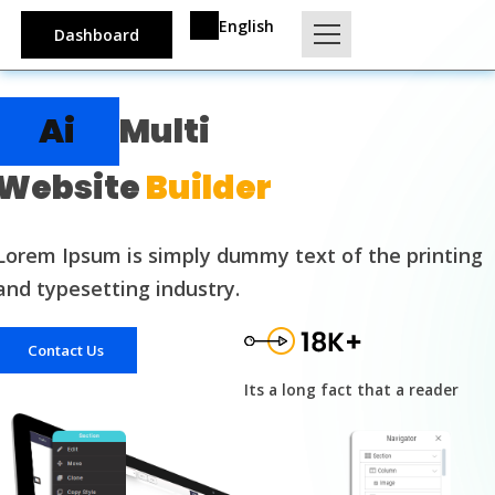
English
Dashboard
Ai
Multi
Website
Builder
Lorem Ipsum is simply dummy text of the printing
and typesetting industry.
Contact Us
Its a long fact that a reader